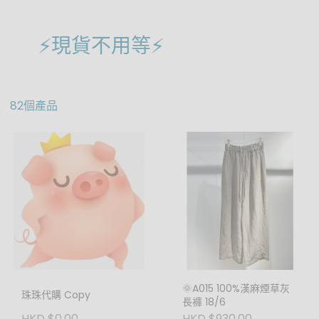
⚡️現貨不用等⚡️
82個產品
🌞A015 100%漢麻煙草灰
珠珠代購 Copy
長褲 18/6
HKD $0.00
HKD $930.00