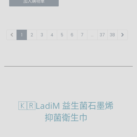
加入購物車
1
2
3
4
5
6
7
...
37
38
🇰🇷LadiM 益生菌石墨烯
抑菌衛生巾