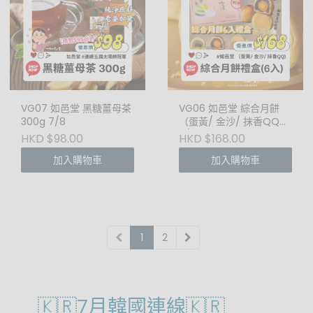
VG07 如邑堂 黑糖薑母茶
VG06 如邑堂 綜合月餅
300g 7/8
（蛋黃/ 金沙/ 抹香QQ）
7/8
HKD $98.00
HKD $168.00
加入購物車
加入購物車
1
2
🇰🇷7月韓國連線🇰🇷