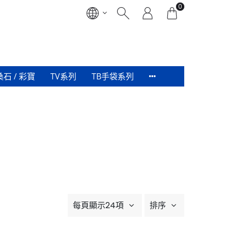
0
桑石 / 彩寶
TV系列
TB手袋系列
每頁顯示24項
排序