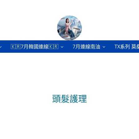
🇰🇷7月韓國連線🇰🇷
7月連線南油
TX系列 莫
頭髮護理