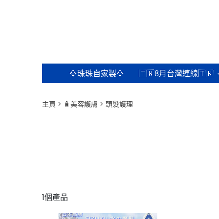
💎珠珠自家製💎
🇹🇼8月台灣連線🇹🇼
主頁
🧴美容護膚
頭髮護理
1個產品