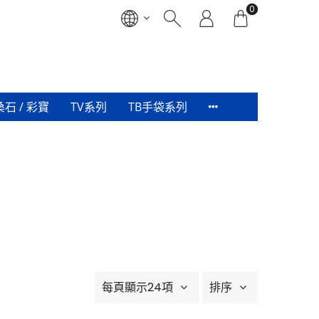
0
桑石 / 彩寶
TV系列
TB手袋系列
每頁顯示24項
排序