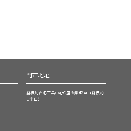
門市地址
荔枝角香港工業中心C座9樓913室（荔枝角
C出口）