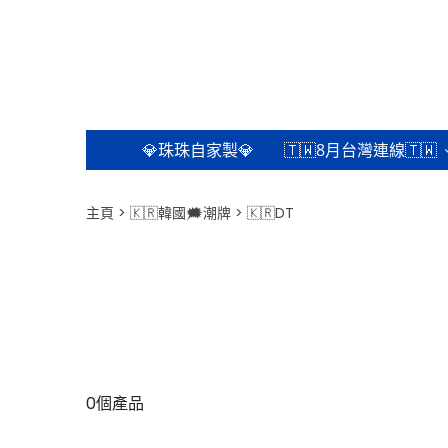
💎珠珠自家製💎
🇹🇼8月台灣連線🇹🇼
主頁
🇰🇷韓國🗯️潮牌
🇰🇷DT
0個產品