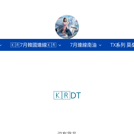
🇰🇷7月韓國連線🇰🇷
7月連線南油
TX系列 莫
🇰🇷DT