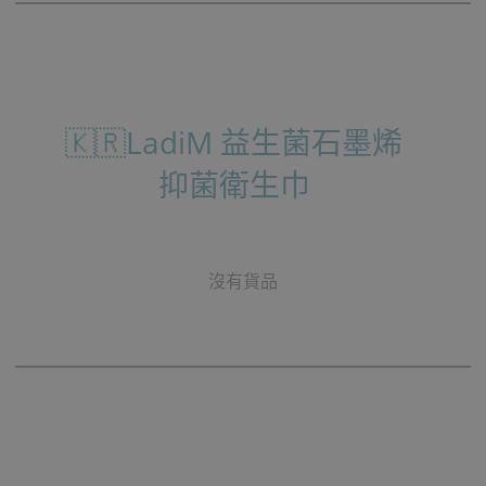
🇰🇷LadiM 益生菌石墨烯
抑菌衛生巾
沒有貨品