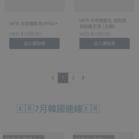
MF15 大甲媽聯名 招財媽
MF16 白美機能衣UPF50+
祖鈦鍺手環 (白鋼)
HKD $468.00
HKD $488.00
加入購物車
加入購物車
1
2
🇰🇷7月韓國連線🇰🇷
3件減$30 4件減$40 LL
3件減$30 4件減$40 LL