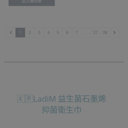
加入購物車
1
2
3
4
5
6
7
...
37
38
🇰🇷LadiM 益生菌石墨烯
抑菌衛生巾